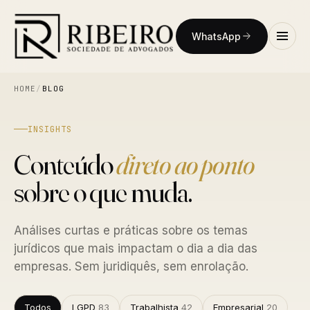
WhatsApp
HOME
/
BLOG
INSIGHTS
Conteúdo
direto ao ponto
sobre o que muda.
Análises curtas e práticas sobre os temas
jurídicos que mais impactam o dia a dia das
empresas. Sem juridiquês, sem enrolação.
Todos
LGPD
83
Trabalhista
42
Empresarial
20