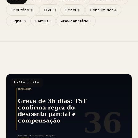
Tributário
13
Civil
11
Penal
11
Consumidor
4
Digital
3
Família
1
Previdenciário
1
TRABALHISTA