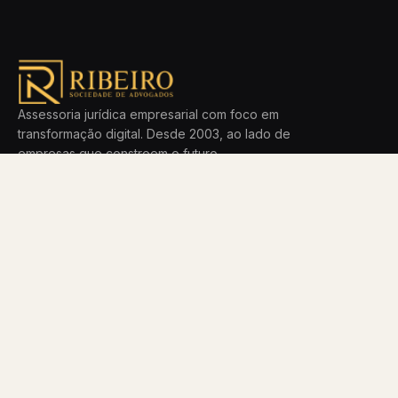
Assessoria jurídica empresarial com foco em
transformação digital. Desde 2003, ao lado de
empresas que constroem o futuro.
ÁREAS
ESCRITÓRIO
LGPD
Método
Direito Digital
Time
Empresarial
Blog
Startups
Carreiras
Ver todas
Contato
Política de privacidade