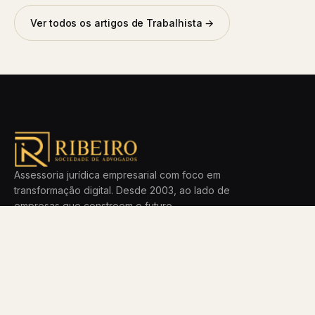
Ver todos os artigos de Trabalhista →
Assessoria jurídica empresarial com foco em
transformação digital. Desde 2003, ao lado de
empresas que constroem o futuro.
ÁREAS
ESCRITÓRIO
LGPD
Método
Direito Digital
Time
Empresarial
Blog