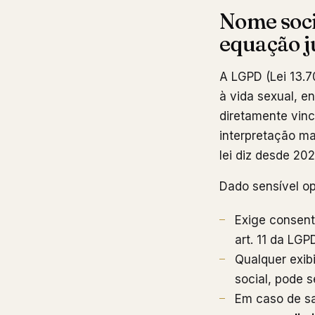
Nome soci
equação j
A LGPD (Lei 13.7
à vida sexual, e
diretamente vinc
interpretação maj
lei diz desde 20
Dado sensível op
Exige consent
art. 11 da LGP
Qualquer exib
social, pode 
Em caso de s