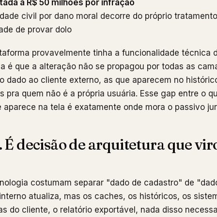
tada a R$ 50 milhões por infração
idade civil por dano moral decorre do próprio tratament
de de provar dolo
taforma provavelmente tinha a funcionalidade técnica d
a é que a alteração não se propagou por todas as cam
 dado ao cliente externo, as que aparecem no históric
is pra quem não é a própria usuária. Esse gap entre o 
 aparece na tela é exatamente onde mora o passivo jur
 É decisão de arquitetura que vir
nologia costumam separar "dado de cadastro" de "dado
nterno atualiza, mas os caches, os históricos, os siste
as do cliente, o relatório exportável, nada disso necess