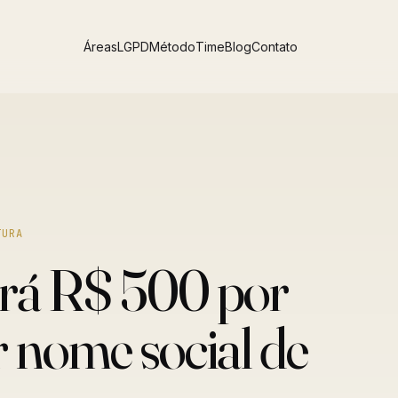
Áreas
LGPD
Método
Time
Blog
Contato
TURA
rá R$ 500 por
r nome social de