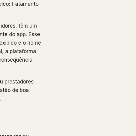
ico: tratamento
midores, têm um
ente do app. Esse
 exibido é o nome
l, a plataforma
 consequência
u prestadores
stão de boa
.