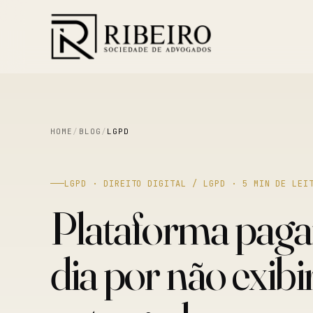
HOME
/
BLOG
/
LGPD
LGPD · DIREITO DIGITAL / LGPD · 5 MIN DE LEI
Plataforma paga
dia por não exibi