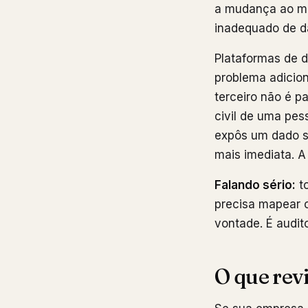
a mudança ao me
inadequado de d
Plataformas de 
problema adicion
terceiro não é p
civil de uma pes
expôs um dado s
mais imediata. A
Falando sério:
to
precisa mapear 
vontade. É audit
O que rev