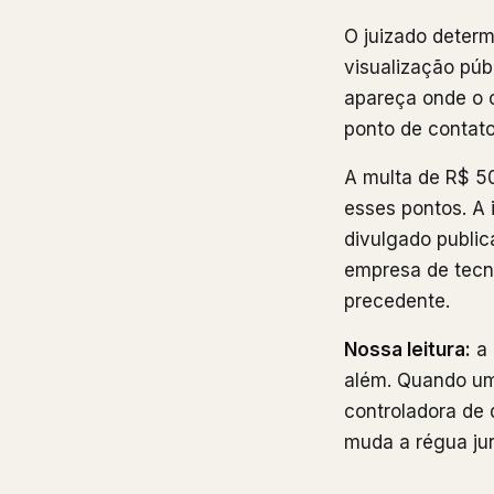
O juizado deter
visualização púb
apareça onde o cl
ponto de contato 
A multa de R$ 5
esses pontos. A 
divulgado publi
empresa de tecno
precedente.
Nossa leitura:
a 
além. Quando um
controladora de 
muda a régua jurí