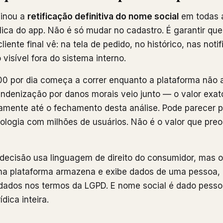
minou a
retificação definitiva do nome social
em todas a
lica do app. Não é só mudar no cadastro. É garantir qu
iente final vê: na tela de pedido, no histórico, nas not
visível fora do sistema interno.
00 por dia começa a correr enquanto a plataforma não 
indenização por danos morais veio junto — o valor exat
camente até o fechamento desta análise. Pode parecer 
logia com milhões de usuários. Não é o valor que preo
decisão usa linguagem de direito do consumidor, mas 
a plataforma armazena e exibe dados de uma pessoa, 
dados nos termos da LGPD. E nome social é dado pessoal
dica inteira.