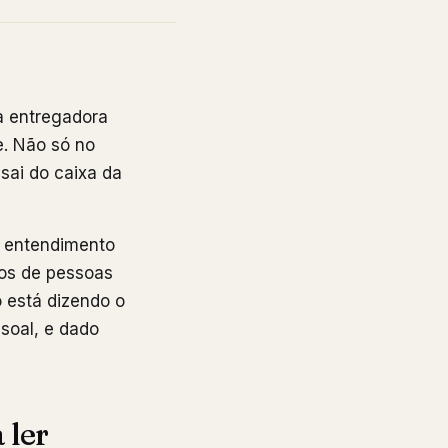
a entregadora
e. Não só no
sai do caixa da
o entendimento
dos de pessoas
o está dizendo o
soal, e dado
 ler