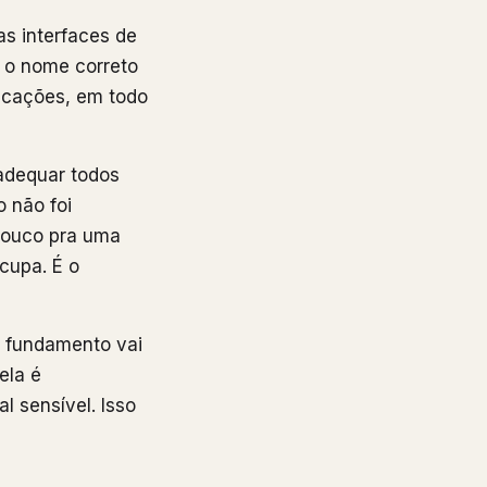
s interfaces de
e o nome correto
ificações, em todo
adequar todos
o não foi
pouco pra uma
cupa. É o
o fundamento vai
ela é
 sensível. Isso