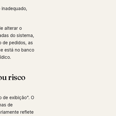
o inadequado,
e alterar o
adas do sistema,
o de pedidos, as
que está no banco
ídico.
ou risco
 de exibição". O
mas de
ariamente reflete