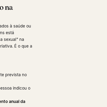
o na
nados à saúde ou
ans está
da sexual" na
riativa. É o que a
te prevista no
essoa indicou o
nto anual da