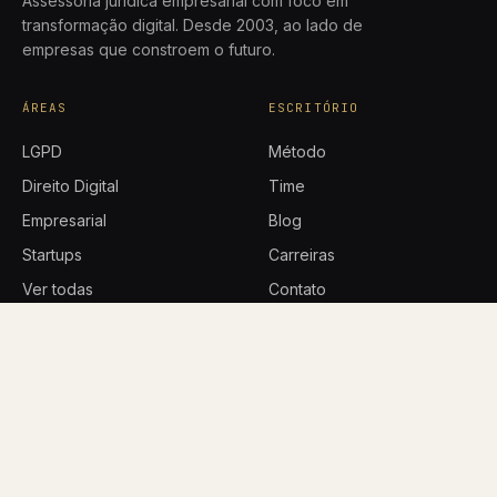
Assessoria jurídica empresarial com foco em
transformação digital. Desde 2003, ao lado de
empresas que constroem o futuro.
ÁREAS
ESCRITÓRIO
LGPD
Método
Direito Digital
Time
Empresarial
Blog
Startups
Carreiras
Ver todas
Contato
Política de privacidade
CONTATO
Rua Nereu Ramos, 165 · 11º
andar
Baviera Office ·