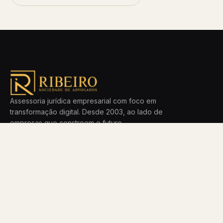
Assessoria jurídica empresarial com foco em
transformação digital. Desde 2003, ao lado de
empresas que constroem o futuro.
ÁREAS
ESCRITÓRIO
LGPD
Método
Direito Digital
Time
Empresarial
Blog
Startups
Carreiras