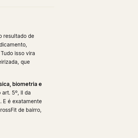
o resultado de
edicamento,
 Tudo isso vira
irizada, que
sica, biometria e
art. 5º, II da
e. E é exatamente
ossFit de bairro,