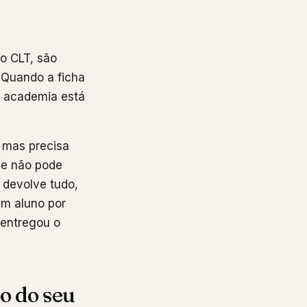
ão CLT, são
 Quando a ficha
a academia está
 mas precisa
e e não pode
 devolve tudo,
um aluno por
 entregou o
do do seu