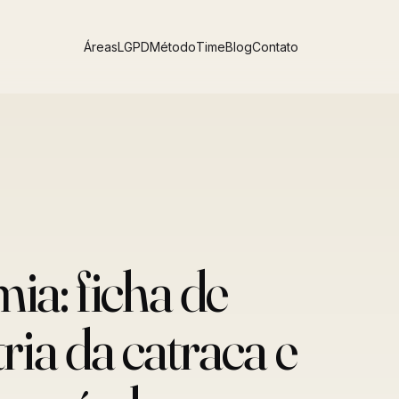
Áreas
LGPD
Método
Time
Blog
Contato
a: ficha de
ria da catraca e