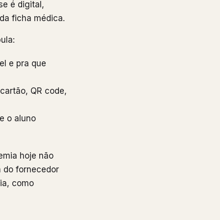
 é digital,
da ficha médica.
ula:
el e pra que
(cartão, QR code,
ue o aluno
demia hoje não
a do fornecedor
mia, como