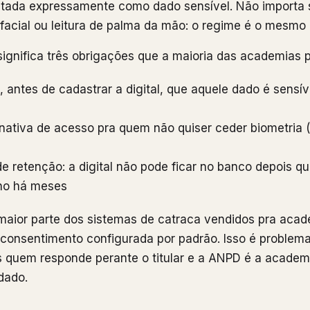
istada expressamente como dado sensível. Não importa se
acial ou leitura de palma da mão: o regime é o mesmo 
 significa três obrigações que a maioria das academias p
, antes de cadastrar a digital, que aquele dado é sensív
rnativa de acesso pra quem não quiser ceder biometria 
de retenção: a digital não pode ficar no banco depois q
ano há meses
 maior parte dos sistemas de catraca vendidos pra aca
consentimento configurada por padrão. Isso é problem
s quem responde perante o titular e a ANPD é a acade
dado.