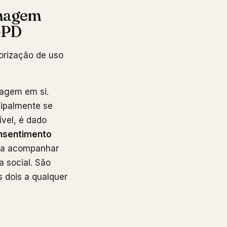
imagem
GPD
orização de uso
magem em si.
cipalmente se
ível, é dado
onsentimento
pra acompanhar
 social. São
 dois a qualquer