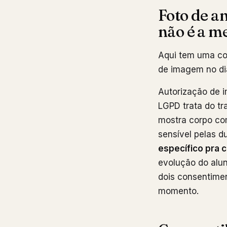
Foto de a
não é a m
Aqui tem uma co
de imagem no dia
Autorização de i
LGPD trata do tr
mostra corpo com
sensível pelas 
específico pra c
evolução do alun
dois consentimen
momento.