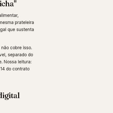
icha"
alimentar,
 mesma prateleira
legal que sustenta
 não cobre isso.
vel, separado do
. Nossa leitura:
 14 do contrato
igital