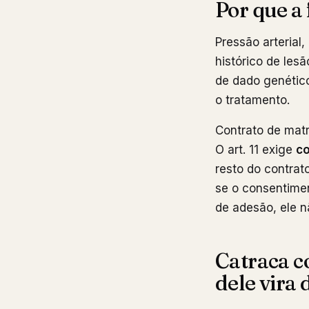
Por que a 
Pressão arterial
histórico de les
de dado genético 
o tratamento.
Contrato de matr
O art. 11 exige
co
resto do contrat
se o consentimen
de adesão, ele n
Catraca co
dele vira