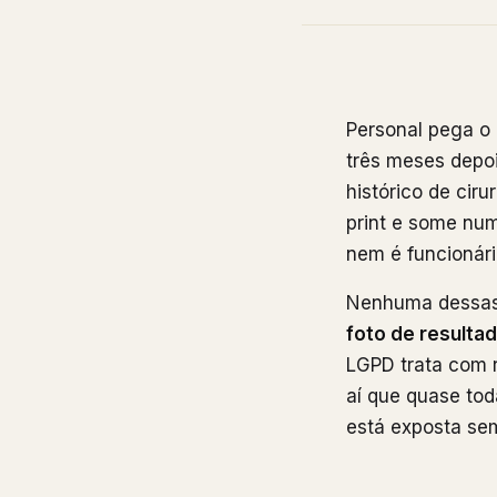
Personal pega o 
três meses depoi
histórico de ciru
print e some num
nem é funcionár
Nenhuma dessas 
foto de resulta
LGPD trata com r
aí que quase tod
está exposta se