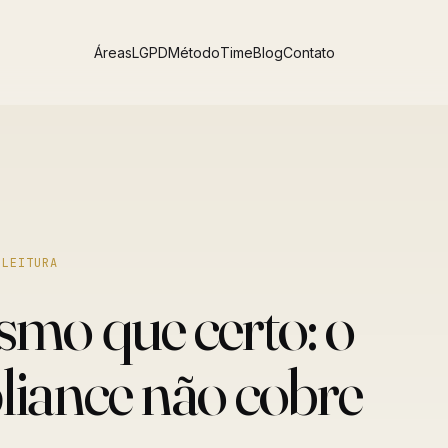
Áreas
LGPD
Método
Time
Blog
Contato
 LEITURA
smo que certo: o
liance não cobre