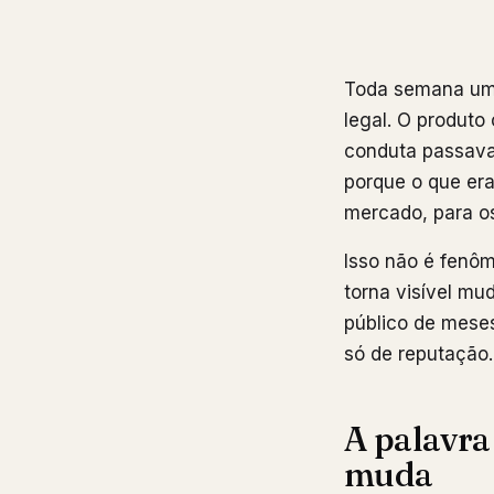
Toda semana uma
legal. O produto
conduta passava
porque o que era
mercado, para os
Isso não é fenôm
torna visível m
público de meses
só de reputação.
A palavra
muda