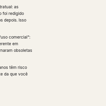
ratual: as
 foi redigido
os depois. Isso
"uso comercial":
ferente em
rnaram obsoletas
anos têm risco
nte da que você