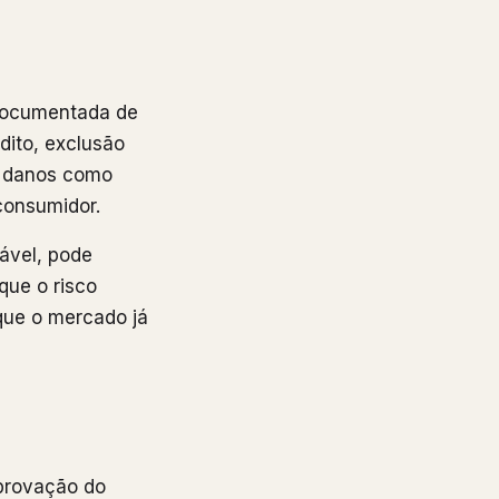
 documentada de
dito, exclusão
es danos como
consumidor.
ável, pode
que o risco
 que o mercado já
provação do