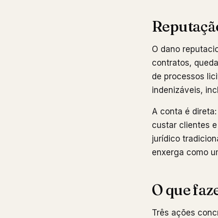
Reputação
O dano reputaci
contratos, queda
de processos lic
indenizáveis, in
A conta é diret
custar clientes 
jurídico tradicio
enxerga como um
O que faz
Três ações conc