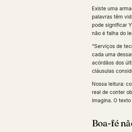
Existe uma arma
palavras têm vid
pode significar Y
não é falha do le
"Serviços de tec
cada uma dessas 
acórdãos dos úl
cláusulas consi
Nossa leitura: c
real de conter o
imagina. O texto
Boa-fé não