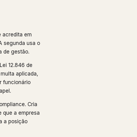
 acredita em
 A segunda usa o
a de gestão.
Lei 12.846 de
 multa aplicada,
r funcionário
apel.
compliance. Cria
e que a empresa
ra a posição