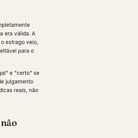
mpletamente
a era válida. A
o estrago veio,
eitável para o
al" e "certo" se
de julgamento
icas reais, não
 não