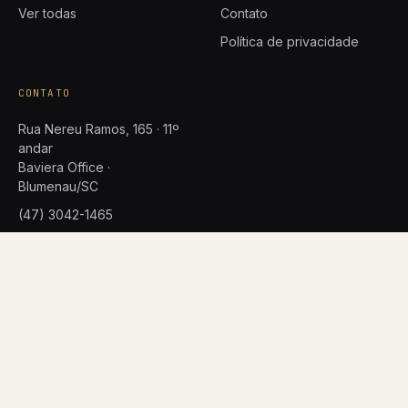
Ver todas
Contato
Política de privacidade
CONTATO
Rua Nereu Ramos, 165 · 11º
andar
Baviera Office ·
Blumenau/SC
(47) 3042-1465
advocacia@rsabr.adv.br
©
2026
RIBEIRO SOCIEDADE DE ADVOGADOS · OAB/SC
LGPD