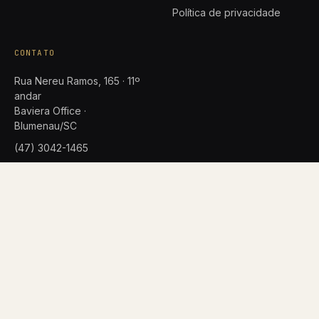
Política de privacidade
CONTATO
Rua Nereu Ramos, 165 · 11º
andar
Baviera Office ·
Blumenau/SC
(47) 3042-1465
advocacia@rsabr.adv.br
©
2026
RIBEIRO SOCIEDADE DE ADVOGADOS · OAB/SC
LGPD